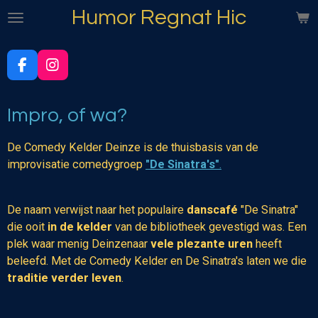
Humor Regnat Hic
Ga
direct
naar
de
F
I
hoofdinhoud
a
n
c
s
e
t
Impro, of wa?
b
a
o
g
De Comedy Kelder Deinze is de thuisbasis van de
o
r
improvisatie comedygroep
"De Sinatra's"
.
k
a
m
De naam verwijst naar het populaire
danscafé
"De Sinatra"
die ooit
in de kelder
van de bibliotheek gevestigd was. Een
plek waar menig Deinzenaar
vele plezante uren
heeft
beleefd. Met de Comedy Kelder en De Sinatra's laten we die
traditie verder leven
.