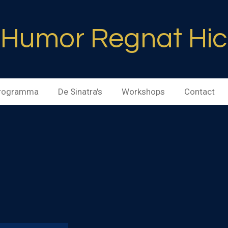
Humor Regnat Hic
rogramma
De Sinatra's
Workshops
Contact