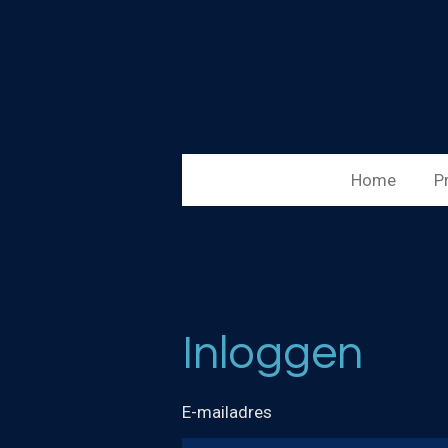
Ga
direct
naar
de
hoofdinhoud
Home
P
Inloggen
E-mailadres