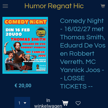
Humor Regnat Hic
Ga
direct
naar
Comedy Night
de
- 16/02/27 met
hoofdinhoud
Thomas Smith,
Eduard De Vos
en Robbert
Verreth. MC
Yannick Joos -
- LOSSE
€ 20,00
TICKETS --
In
winkelwagen