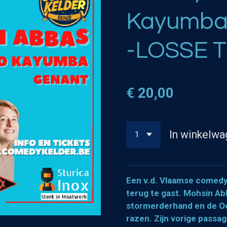
Kayumba 
-LOSSE T
€ 20,00
In winkelwa
Een v.d. Vlaamse comedys
terug te gast. Mohsin A
stormerderhand en de Oo
razen. Zijn vorige passa