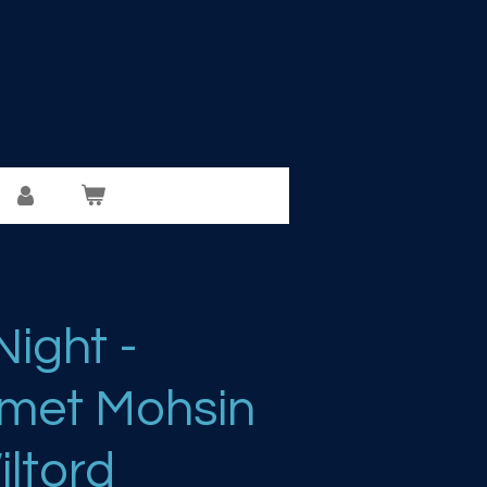
ight -
 met Mohsin
ltord