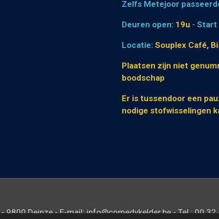
Zelfs Metejoor passeerde
Deuren open:
19u
-
Start
Locatie:
Souplex Café, B
Plaatsen zijn niet genum
boodschap
Er is tussendoor een pau
nodige stofwisselingen k
- 9800 Deinze - E-mail: info@comedykelder.be - Tel.: 00 32