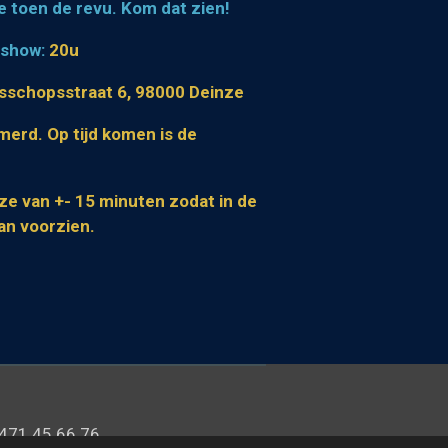
 toen de revu. Kom dat zien!
 show:
20u
isschopsstraat 6, 98000 Deinze
merd. Op tijd komen is de
ze van +- 15 minuten zodat in de
an voorzien.
 471 45 66 76