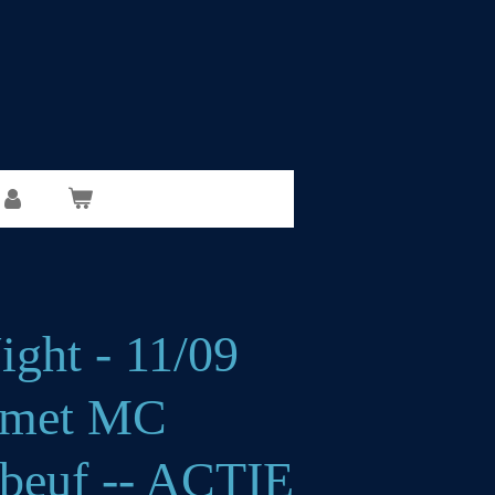
ght - 11/09
 met MC
beuf -- ACTIE