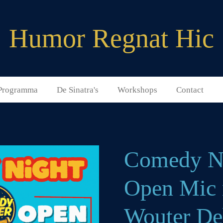
Humor Regnat Hic
Programma
De Sinatra's
Workshops
Contact
Comedy Ni
Open Mic
Wouter De