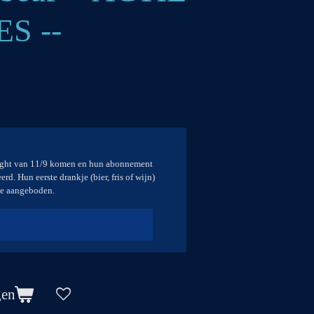
S --
ght van 11/9 komen en hun abonnement
d. Hun eerste drankje (bier, fris of wijn)
e aangeboden.
gen