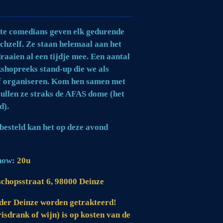
ste comedians geven elk gedurende
ichzelf. Ze staan helemaal aan het
raaien al een tijdje mee. Een aantal
shopreeks stand-up die we als
f organiseren. Kom hen samen met
ullen ze straks de AFAS dome (het
d).
besteld kan het op deze avond
show:
20u
schopsstraat 6, 98000 Deinze
er Deinze worden getrakteerd!
risdrank of wijn) is op kosten van de